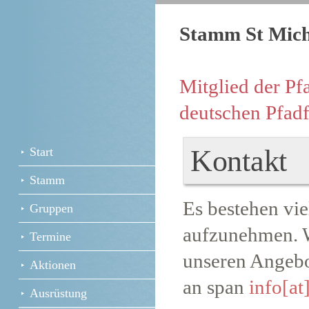
Stamm St Micha
Mitglied der Pf
deutschen Pfadf
Kontakt
Start
Stamm
Es bestehen vie
Gruppen
aufzunehmen. 
Termine
unseren Angebo
Aktionen
an span
info[at
Ausrüstung